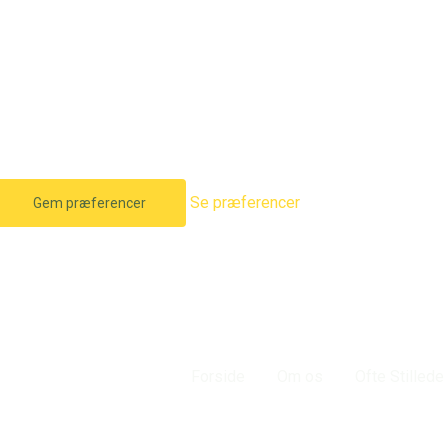
Se præferencer
Gem præferencer
rkekoncerter
Forside
Om os
Ofte Stilled