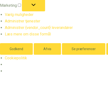
Marketing
Marketing
Vælg muligheder
Administrer tjenester
Administrer {vendor_count} leverandører
Læs mere om disse formål
Godkend
Afvis
Se præferencer
Cookiepolitik
Ki
Gå
til
indholdet