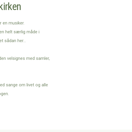
kirken
or en musiker.
en helt særlig måde i
det sådan her…
iden velsignes med samler,
ed sange om livet og alle
ogen.