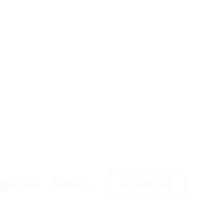
e Spørgsmål
Kontakt os
+45 29 84 63 68