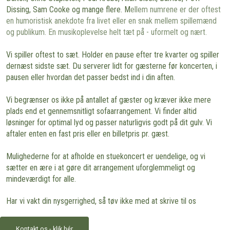
Dissing, Sam Cooke og mange flere. M
ellem numrene er der oftest
en humoristisk anekdote fra livet eller en snak mellem spillemænd
og publikum. En musikoplevelse helt tæt på - uformelt og nært.
Vi spiller oftest to sæt. Holder en pause efter tre kvarter og spiller
dernæst sidste sæt. Du serverer lidt for gæsterne før koncerten, i
pausen eller hvordan det passer bedst ind i din aften.
Vi begrænser os ikke på antallet af gæster og kræver ikke mere
plads end et gennemsnitligt sofaarrangement. Vi finder altid
løsninger for optimal lyd og passer naturligvis godt på dit gulv. Vi
aftaler enten en fast pris eller en billetpris pr. gæst.
Mulighederne for at afholde en stuekoncert er uendelige, og vi
sætter en ære i at gøre dit arrangement uforglemmeligt og
mindeværdigt for alle.
Har vi vakt din nysgerrighed, så tøv ikke med at skrive til os
Kontakt os - klik hér