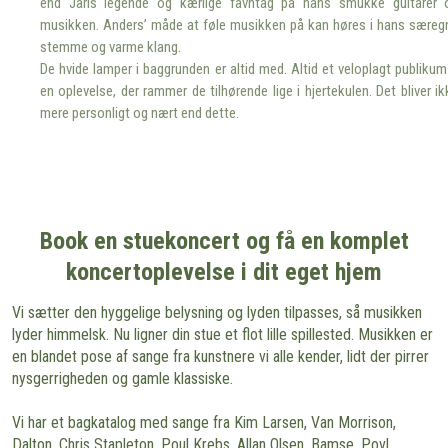
end Jarls legende og kærlige favntag på hans smukke guitarer 
musikken. Anders’ måde at føle musikken på kan høres i hans særeg
stemme og varme klang.
De hvide lamper i baggrunden er altid med. Altid et veloplagt publikum
en oplevelse, der rammer de tilhørende lige i hjertekulen. Det bliver ik
mere personligt og nært end dette.
Book en stuekoncert og få en komplet
koncertoplevelse i dit eget hjem
Vi sætter den hyggelige belysning og lyden tilpasses, så musikken
lyder himmelsk. Nu ligner din stue et flot lille spillested. Musikken er
en blandet pose af sange fra kunstnere vi alle kender, lidt der pirrer
nysgerrigheden og gamle klassiske.
Vi har et bagkatalog med sange fra Kim Larsen, Van Morrison,
Dalton, Chris Stapleton, Poul Krebs, Allan Olsen, Bamse, Povl